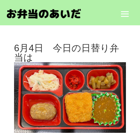
6月4日 今日の日替り弁
当は