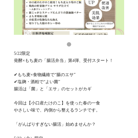
5/22限定
発酵×もち麦の「腸活弁当」第4弾、受付スタート！
✔もち麦×食物繊維で“腸のエサ”
✔塩麹・酒粕で“よい菌”
腸活は「菌」と「エサ」のセットがカギ
今回は【小口産たけのこ】を使った春の一食
やさしい味で、内側から整えるランチです。
「がんばりすぎない腸活」始めませんか？