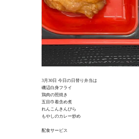
3月30日 今日の日替り弁当は
磯辺白身フライ
鶏肉の照焼き
五目巾着含め煮
れんこんきんぴら
もやしのカレー炒め
配食サービス